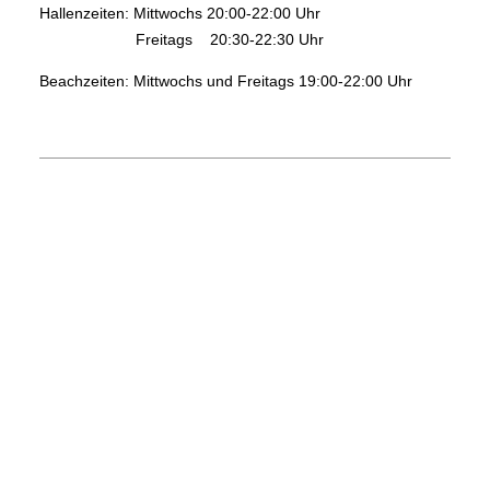
Hallenzeiten: Mittwochs 20:00-22:00 Uhr
Freitags 20:30-22:30 Uhr
Beachzeiten: Mittwochs und Freitags 19:00-22:00 Uhr
Webdesign:
www.ccpromotion.de
© TV Friedrichsfeld 1892 e.V. 2024 – All Rights Reserved –